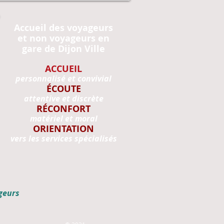
Accueil des voyageurs
et non voyageurs en
gare de Dijon Ville
ACCUEIL
personnalisé et convivial
ÉCOUTE
attentive et discrète
RÉCONFORT
matériel et moral
ORIENTATION
vers les services spécialisés
geurs